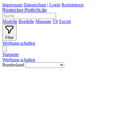
Impressum
Datenschutz
|
Login
Registrieren
Rostocker-Rotlicht
.
de
Modelle
Bordelle
Massage
TS
Escort
Filter
Werbung schalten
Startseite
Werbung schalten
Bundesland